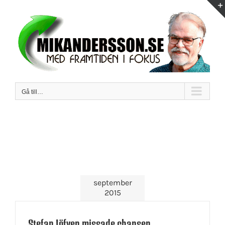
Fortsätt
till
innehållet
Gå till…
september
2015
Stefan Löfven missade chansen