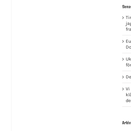
Sena
Ti
ja
fr
Eu
Do
Uk
fö
De
Vi
kl
de
Arkiv
GET SOCIAL