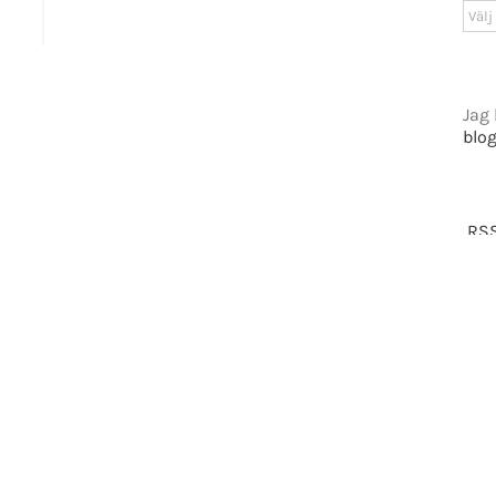
Arki
tiet.se
Jag 
blo
t 2016-2021 Mikael Andersson | All Rights Reserved | Powered by
WordPress
|
Them
Facebook
X
RSS