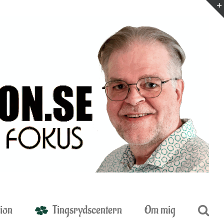
ion
Tingsrydscentern
Om mig