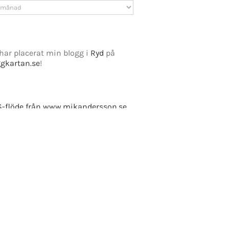
v
har placerat min blogg i
Ryd
på
ggkartan.se
!
e Fusion
-flöde från www.mikandersson.se