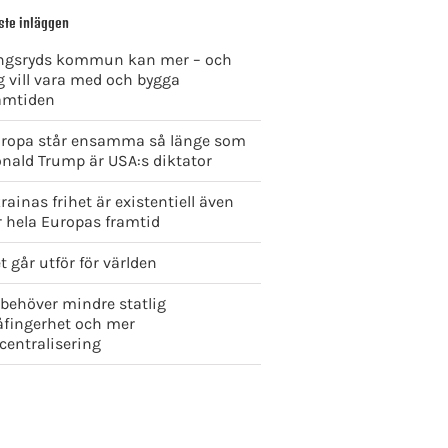
ste inläggen
ngsryds kommun kan mer – och
g vill vara med och bygga
amtiden
ropa står ensamma så länge som
nald Trump är USA:s diktator
rainas frihet är existentiell även
r hela Europas framtid
t går utför för världen
 behöver mindre statlig
åfingerhet och mer
centralisering