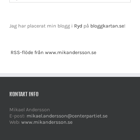
Jag har placerat min blogg i
Ryd
på
bloggkartan.se
!
RSS-flöde från www.mikandersson.se
KONTAKT INFO
Mikael Andersson
E-post:
mikael.andersson@centerpartiet.se
Web:
www.mikandersson.se