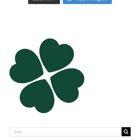
Sök
efter: