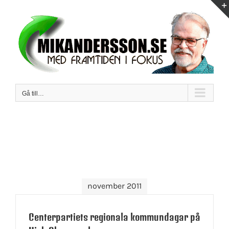
Fortsätt
till
innehållet
Gå till…
november 2011
Centerpartiets regionala kommundagar på