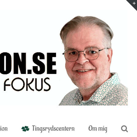
ion
Tingsrydscentern
Om mig