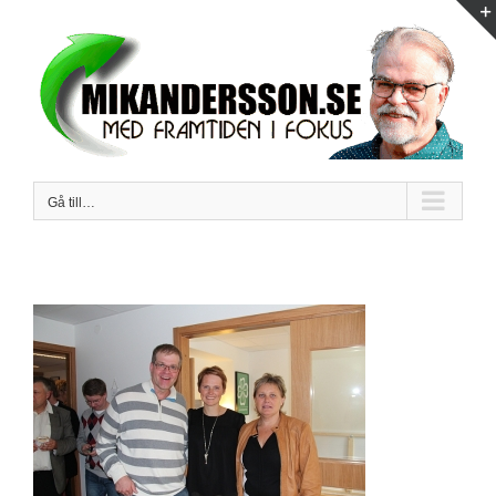
Fortsätt
till
innehållet
Gå till…