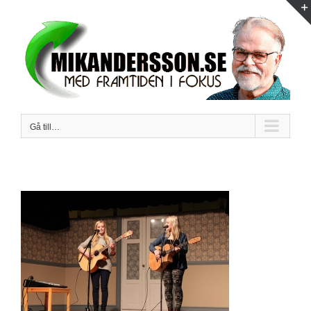
Fortsätt
till
innehållet
Gå till…