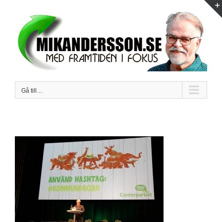
Fortsätt
till
innehållet
Gå till…