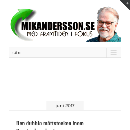
Fortsätt
till
innehållet
Gå till…
juni 2017
Den dubbla måttstocken inom