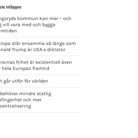
ste inläggen
ngsryds kommun kan mer – och
g vill vara med och bygga
amtiden
ropa står ensamma så länge som
nald Trump är USA:s diktator
rainas frihet är existentiell även
r hela Europas framtid
t går utför för världen
 behöver mindre statlig
åfingerhet och mer
centralisering