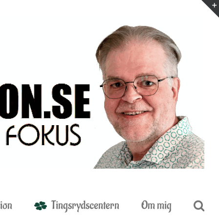
ion
Tingsrydscentern
Om mig