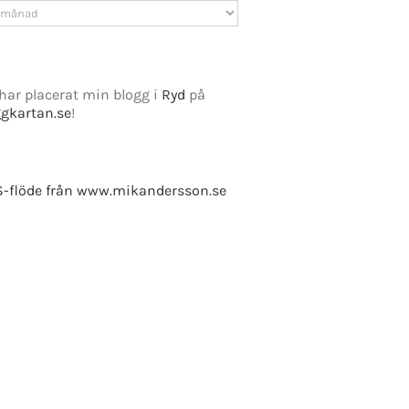
v
har placerat min blogg i
Ryd
på
ggkartan.se
!
-flöde från www.mikandersson.se
e Fusion