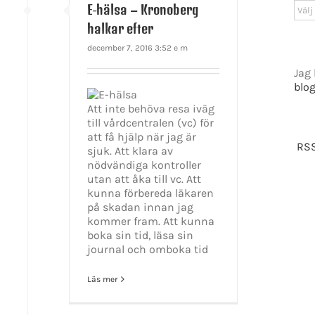
Arki
E-hälsa – Kronoberg
halkar efter
december 7, 2016 3:52 e m
Jag 
blo
Att inte behöva resa iväg
till vårdcentralen (vc) för
att få hjälp när jag är
RSS
GET SOCIAL
sjuk. Att klara av
nödvändiga kontroller
utan att åka till vc. Att
kunna förbereda läkaren
tiet.se
på skadan innan jag
kommer fram. Att kunna
boka sin tid, läsa sin
journal och omboka tid
t 2016-2021 Mikael Andersson | All Rights Reserved | Powered by
WordPress
|
Them
Läs mer
Facebook
X