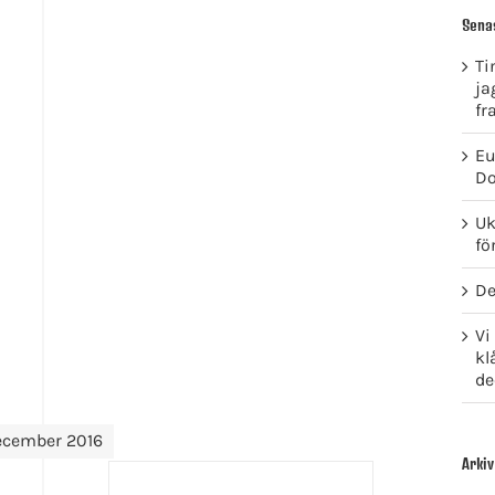
Sena
Ti
ja
fr
Eu
Do
Uk
fö
De
Vi
kl
de
ecember 2016
Arkiv