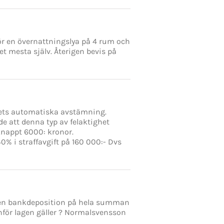
 för en övernattningslya på 4 rum och
 mesta själv. Återigen bevis på
kets automatiska avstämning.
de att denna typ av felaktighet
knappt 6000: kronor.
0% i straffavgift på 160 000:- Dvs
p en bankdeposition på hela summan
inför lagen gäller ? Normalsvensson