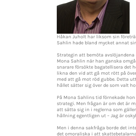
Håkan Juholt har liksom sin företrä
Sahlin hade bland mycket annat sin T
Strategin att bemöta avslöjandena om
Mona Sahlin när han ganska omgåend
snarare försökte bagatellisera det 
likna den vid att gå mot rött på öve
med att gå mot röd gubbe. Detta utt
hållet sätter sig över de som valt h
På Mona Sahlins tid förnekade hon i
strategi. Men frågan är om det är my
att sätta sig in i reglerna som gäller
hållning egentligen ut – Jag är oskyl
Men i denna sakfråga borde det inte
det omoraliska i att skattebetalar