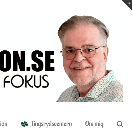
ion
Tingsrydscentern
Om mig