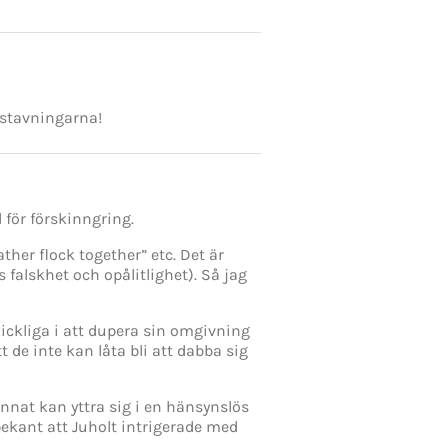
i stavningarna!
 för förskinngring.
ther flock together” etc. Det är
 falskhet och opålitlighet). Så jag
kickliga i att dupera sin omgivning
t de inte kan låta bli att dabba sig
 annat kan yttra sig i en hänsynslös
 bekant att Juholt intrigerade med