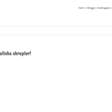
Hem
»
Blogg
»
bedragare
liska skrupler!