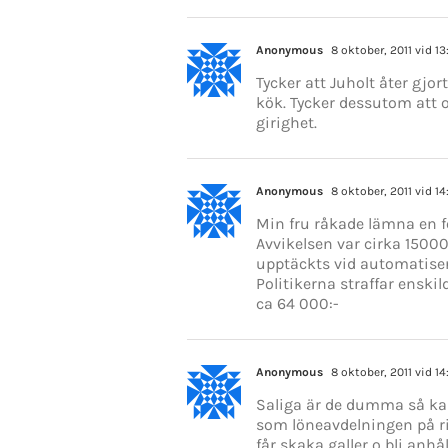
Anonymous
8 oktober, 2011 vid 13
Tycker att Juholt åter gjo
kök. Tycker dessutom att 
girighet.
Anonymous
8 oktober, 2011 vid 14
Min fru råkade lämna en f
Avvikelsen var cirka 15000
upptäckts vid automatiser
Politikerna straffar enski
ca 64 000:-
Anonymous
8 oktober, 2011 vid 14
Saliga är de dumma så ka
som löneavdelningen på rik
får skaka galler o bli anhål