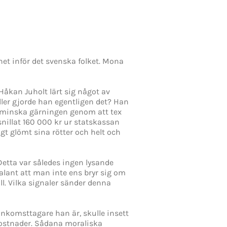
et inför det svenska folket. Mona
 Håkan Juholt lärt sig något av
ler gjorde han egentligen det? Han
förminska gärningen genom att tex
snillat 160 000 kr ur statskassan
gt glömt sina rötter och helt och
Detta var således ingen lysande
halant att man inte ens bryr sig om
fall. Vilka signaler sänder denna
inkomsttagare han är, skulle insett
kostnader. Sådana moraliska