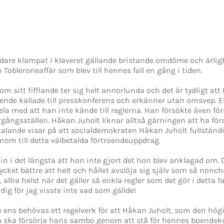
dare klampat i klaveret gällande bristande omdöme och ärligh
obleroneaffär som blev till hennes fall en gång i tiden.
 sitt fifflande ter sig helt annorlunda och det är tydligt att
e kallade till presskonferens och erkänner utan omsvep. El
hela med att han inte kände till reglerna. Han försökte även 
rgångsställen. Håkan Juholt liknar alltså gärningen att ha för
alande visar på att socialdemokraten Håkan Juholt fullständi
onom till detta välbetalda förtroendeuppdrag.
n i det längsta att hon inte gjort det hon blev anklagad om. 
cket bättre att helt och hållet avslöja sig själv som så nonc
, allra helst när det gäller så enkla regler som det gör i detta 
dig för jag visste inte vad som gällde!
 ens behövas ett regelverk för att Håkan Juholt, som den hög
na ska försörja hans sambo genom att stå för hennes boende