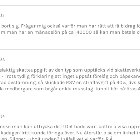
:31
rt bort sig. Frågar mig också varför man har rätt att få bidrag
om man har en månadslön på ca 140000 så kan man betala det
:53
elaktig skatteuppgift av den typ som upptäcks vid skattever
:- Trots tydlig förklaring att inget uppsåt förelåg och påpekan
ad avstämning, så skickade RSV en straffavgift på 40%, dvs 
lda medborgare som begår enkla musstag. Juholt bör påföras 4
:54
nske man kan uttrycka det!! Det hade varit bättre o visa up
sdagen fritt kunde förfoga över. Nu återstår o se om likhet 
len. Slipper Juholt undan? I såfall vet vi varför. R.Å