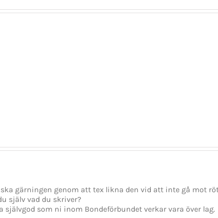
Det
Regioner
blir
och
en
kommuner
dans
kan
på
bli
slak
den
lina
parlamentariska
för
krisens
Stefan
vinnare
Löfven
ska gärningen genom att tex likna den vid att inte gå mot röt
du själv vad du skriver?
 lika självgod som ni inom Bondeförbundet verkar vara över lag.