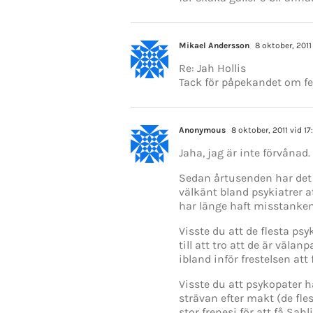
Mikael Andersson
8 oktober, 2011
Re: Jah Hollis
Tack för påpekandet om fel
Anonymous
8 oktober, 2011 vid 17
Jaha, jag är inte förvånad
Sedan årtusenden har det i
välkänt bland psykiatrer a
har länge haft misstanken
Visste du att de flesta ps
till att tro att de är väla
ibland inför frestelsen att 
Visste du att psykopater h
strävan efter makt (de fle
stor frenesi för att få Sah