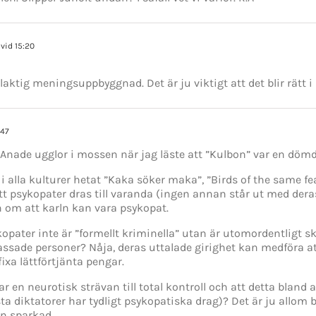
 vid 15:20
aktig meningsuppbyggnad. Det är ju viktigt att det blir rätt 
:47
. Anade ugglor i mossen när jag läste att ”Kulbon” var en dömd
 alla kulturer hetat ”Kaka söker maka”, ”Birds of the same fea
tt psykopater dras till varanda (ingen annan står ut med deras
 om att karln kan vara psykopat.
ykopater inte är ”formellt kriminella” utan är utomordentligt s
npassade personer? Nåja, deras uttalade girighet kan medföra at
fixa lättförtjänta pengar.
ar en neurotisk strävan till total kontroll och att detta bland
sta diktatorer har tydligt psykopatiska drag)? Det är ju allom
lin sparkad.