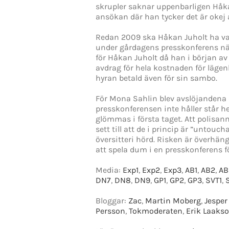
skrupler saknar uppenbarligen Håkan 
ansökan där han tycker det är okej 
Redan 2009 ska Håkan Juholt ha var
under gårdagens presskonferens när 
för Håkan Juholt då han i början av
avdrag för hela kostnaden för läge
hyran betald även för sin sambo.
För Mona Sahlin blev avslöjandena d
presskonferensen inte håller står he
glömmas i första taget. Att polisanm
sett till att de i princip är ”unto
översitteri hörd. Risken är överhän
att spela dum i en presskonferens fö
Media:
Exp1
,
Exp2
,
Exp3
,
AB1
,
AB2
,
AB
DN7
,
DN8
,
DN9
,
GP1
,
GP2
,
GP3
,
SVT1
,
Bloggar:
Zac
,
Martin Moberg
,
Jesper
Persson
,
Tokmoderaten
,
Erik Laakso