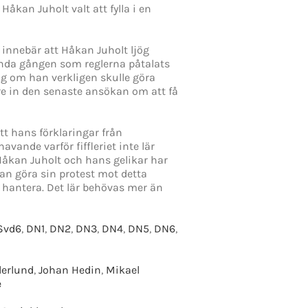
Håkan Juholt valt att fylla i en
innebär att Håkan Juholt ljög
 enda gången som reglerna påtalats
ng om han verkligen skulle göra
re in den senaste ansökan om att få
tt hans förklaringar från
vande varför fiffleriet inte lär
 Håkan Juholt och hans gelikar har
kan göra sin protest mot detta
 hantera. Det lär behövas mer än
Svd6
,
DN1
,
DN2
,
DN3
,
DN4
,
DN5
,
DN6
,
derlund
,
Johan Hedin
,
Mikael
e