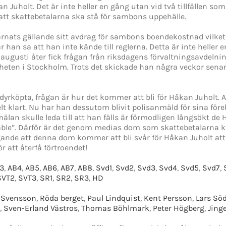
Juholt. Det är inte heller en gång utan vid två tillfällen som 
att skattebetalarna ska stå för sambons uppehälle.
nats gällande sitt avdrag för sambons boendekostnad vilket 
han sa att han inte kände till reglerna. Detta är inte heller
 augusti åter fick frågan från riksdagens förvaltningsavdelni
nheten i Stockholm. Trots det skickade han några veckor sena
yrköpta, frågan är hur det kommer att bli för Håkan Juholt. A
lt klart. Nu har han dessutom blivit polisanmäld för sina föreha
älan skulle leda till att han fälls är förmodligen långsökt de
uchable”. Därför är det genom medias dom som skattebetalarna 
gande att denna dom kommer att bli svår för Håkan Juholt att
r att återfå förtroendet!
3
,
AB4
,
AB5
,
AB6
,
AB7
,
AB8
,
Svd1
,
Svd2
,
Svd3
,
Svd4
,
Svd5
,
Svd7
,
SVT2
,
SVT3
,
SR1
,
SR2
,
SR3
,
HD
 Svensson
,
Röda berget
,
Paul Lindquist
,
Kent Persson
,
Lars Sö
,
Sven-Erland Västros
,
Thomas Böhlmark
,
Peter Högberg
,
Jing