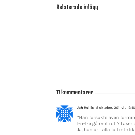
Relaterade inlägg
Ett
väntat
Ulf
besked
Kristersson
som
förste
överraskar
statsministerkandidaten
–
att
Stefan
prövas
Löfven
avgår
11 kommentarer
Jah Hollis
8 oktober, 2011 vid 13:16
”Han försökte även förmin
I-n-t-e gå mot rött? Läser 
Ja, han är i alla fall inte