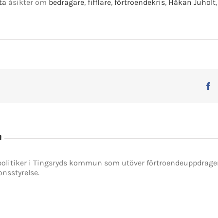
ta
åsikter om
bedragare
,
fifflare
,
förtroendekris
,
Håkan Juholt
F
n
spolitiker i Tingsryds kommun som utöver förtroendeuppdrag
onsstyrelse.