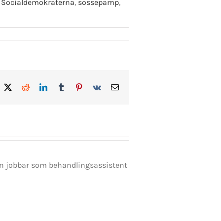
,
Socialdemokraterna
,
sossepamp
,
acebook
X
Reddit
LinkedIn
Tumblr
Pinterest
Vk
E-
post
en jobbar som behandlingsassistent