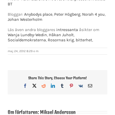
BT
Bloggar:
Anybodys place
,
Peter Högberg
,
Norah 4 you
,
Johan Westerholm
Läs även andra bloggares
intressanta
åsikter om
Wanja Lundby-Wedin
,
Håkan Juholt
,
Socialdemokraterna
,
Rosornas krig
,
bitterhet
,
maj 24, 2012 8:29 e m
Share This Story, Choose Your Platform!
Facebook
X
Reddit
LinkedIn
Tumblr
Pinterest
Vk
E-
post
Om författaren:
Mikael Andersson