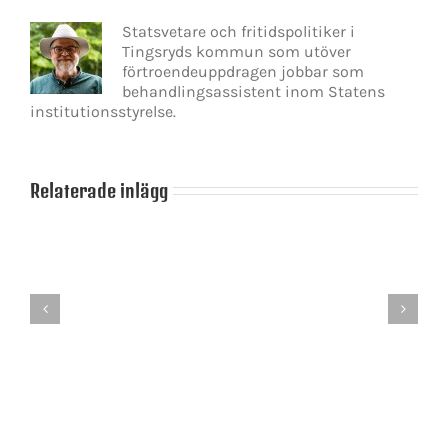
Statsvetare och fritidspolitiker i
Tingsryds kommun som utöver
förtroendeuppdragen jobbar som
behandlingsassistent inom Statens
institutionsstyrelse.
Relaterade inlägg
Det
blir
en
dans
på
Skamlöshetens
slak
politik
lina
för
Stefan
Löfven