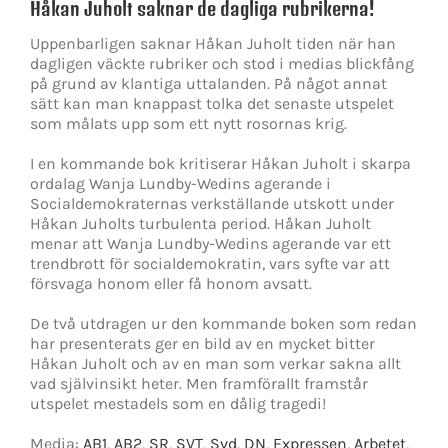
Håkan Juholt saknar de dagliga rubrikerna!
Uppenbarligen saknar Håkan Juholt tiden när han
dagligen väckte rubriker och stod i medias blickfång
på grund av klantiga uttalanden. På något annat
sätt kan man knappast tolka det senaste utspelet
som målats upp som ett nytt rosornas krig.
I en kommande bok kritiserar Håkan Juholt i skarpa
ordalag Wanja Lundby-Wedins agerande i
Socialdemokraternas verkställande utskott under
Håkan Juholts turbulenta period. Håkan Juholt
menar att Wanja Lundby-Wedins agerande var ett
trendbrott för socialdemokratin, vars syfte var att
försvaga honom eller få honom avsatt.
De två utdragen ur den kommande boken som redan
har presenterats ger en bild av en mycket bitter
Håkan Juholt och av en man som verkar sakna allt
vad självinsikt heter. Men framförallt framstår
utspelet mestadels som en dålig tragedi!
Media:
AB1
,
AB2
,
SR
,
SVT
,
Svd
,
DN
,
Expressen
,
Arbetet
,