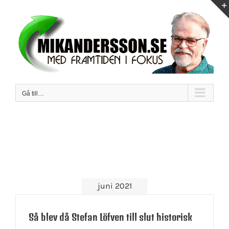
Fortsätt
till
innehållet
Gå till…
juni 2021
Så blev då Stefan Löfven till slut historisk