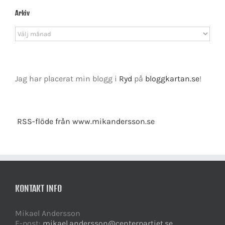
Arkiv
Arkiv
Jag har placerat min blogg i
Ryd
på
bloggkartan.se
!
RSS-flöde från www.mikandersson.se
KONTAKT INFO
Mikael Andersson
E-post:
mikael.andersson@centerpartiet.se