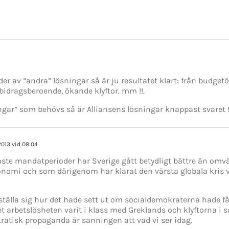
avgår
vinnare
Löfven
er av ”andra” lösningar så är ju resultatet klart: från budgetö
bidragsberoende, ökande klyftor. mm !!.
gar” som behövs så är Alliansens lösningar knappast svaret !
 2013 vid 08:04
ste mandatperioder har Sverige gått betydligt bättre än omvä
omi och som därigenom har klarat den värsta globala kris vi
tälla sig hur det hade sett ut om socialdemokraterna hade få
t arbetslösheten varit i klass med Greklands och klyftorna i s
kratisk propaganda är sanningen att vad vi ser idag.