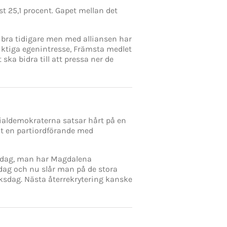
 25,1 procent. Gapet mellan det
var bra tidigare men med alliansen har
siktiga egenintresse, Främsta medlet
ska bidra till att pressa ner de
ocialdemokraterna satsar hårt på en
t en partiordförande med
ksdag, man har Magdalena
dag och nu slår man på de stora
ksdag. Nästa återrekrytering kanske