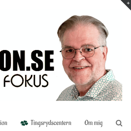
ion
Tingsrydscentern
Om mig