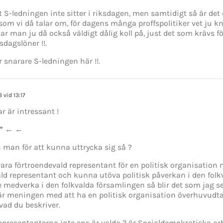
 S-ledningen inte sitter i riksdagen, men samtidigt så är det
om vi då talar om, för dagens många proffspolitiker vet ju kna
har man ju då också väldigt dålig koll på, just det som krävs fö
dagslöner !!.
er snarare S-ledningen här !!.
3 vid 13:17
är intressant !
t” ← ←
 man för att kunna uttrycka sig så ?
vara förtroendevald representant för en politisk organisatio
ald representant och kunna utöva politisk påverkan i den fol
medverka i den folkvalda församlingen så blir det som jag ser
är meningen med att ha en politisk organisation överhuvudta
vad du beskriver.
representanterna inte ens är valda ? är Socialdemokratiska arb