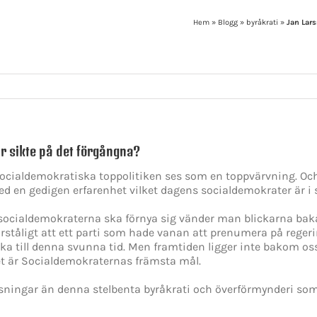
Hem
»
Blogg
»
byråkrati
»
Jan Lars
r sikte på det förgångna?
cialdemokratiska toppolitiken ses som en toppvärvning. Och 
d en gedigen erfarenhet vilket dagens socialdemokrater är i 
socialdemokraterna ska förnya sig vänder man blickarna bak
förståligt att ett parti som hade vanan att prenumera på rege
ka till denna svunna tid. Men framtiden ligger inte bakom oss.
ket är Socialdemokraternas främsta mål.
sningar än denna stelbenta byråkrati och överförmynderi som