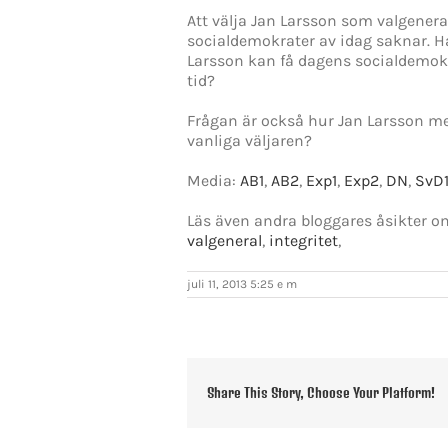
Att välja Jan Larsson som valgeneral
socialdemokrater av idag saknar. H
Larsson kan få dagens socialdemokra
tid?
Frågan är också hur Jan Larsson med 
vanliga väljaren?
Media:
AB1
,
AB2
,
Exp1
,
Exp2
,
DN
,
SvD
Läs även andra bloggares åsikter 
valgeneral
,
integritet
,
juli 11, 2013 5:25 e m
Share This Story, Choose Your Platform!