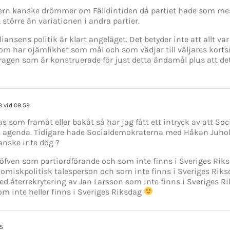
ern kanske drömmer om Fälldintiden då partiet hade som mest
 större än variationen i andra partier.
lliansens politik är klart angeläget. Det betyder inte att allt 
 som har ojämlikhet som mål och som vädjar till väljares kort
ragen som är konstruerade för just detta ändamål plus att det 
13 vid 09:59
s som framåt eller bakåt så har jag fått ett intryck av att S
agenda. Tidigare hade Socialdemokraterna med Håkan Juhol
anske inte dög ?
öfven som partiordförande och som inte finns i Sveriges Ri
miskpolitisk talesperson och som inte finns i Sveriges Riks
återrekrytering av Jan Larsson som inte finns i Sveriges Ri
om inte heller finns i Sveriges Riksdag
05