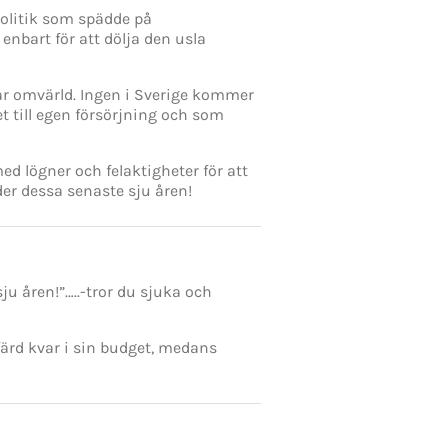
olitik som spädde på
nbart för att dölja den usla
år omvärld. Ingen i Sverige kommer
t till egen försörjning och som
d lögner och felaktigheter för att
nder dessa senaste sju åren!
sju åren!”…..-tror du sjuka och
färd kvar i sin budget, medans