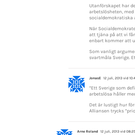
Utanförskapet har d
arbetslösheten, med 
socialdemokratiska a
När Socialdemokrater
att tjäna på att vi 
enbart kommer att u
Som vanligt argument
svartmåla Sverige. Et
JonasE
12 juli, 2013 vid 10:
”Ett Sverige som defi
arbetslösa håller med
Det är lustigt hur f
Alliansen trycks ”prio
Arne Roland
12 juli, 2013 vid 08:2