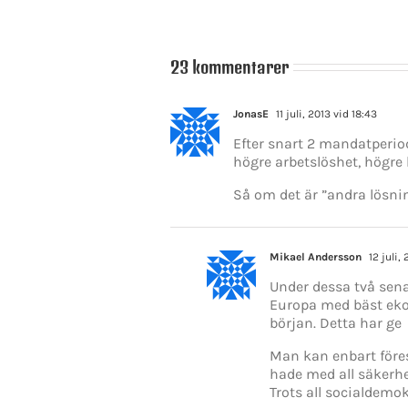
23 kommentarer
JonasE
11 juli, 2013 vid 18:43
Efter snart 2 mandatperiod
högre arbetslöshet, högre 
Så om det är ”andra lösnin
Mikael Andersson
12 juli,
Under dessa två sena
Europa med bäst ekon
början. Detta har ge
Man kan enbart föres
hade med all säkerhe
Trots all socialdemo