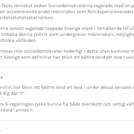
e facto minskat sedan Socialdemokraterna regerade med en p
en accelererande andel människor som förtidspensionerades e
rbetslöshetsstatistiken.
na senast regerade tappade Sverige mark i förhållande till v
får tillbaka denna politik som undergräver människors möjlighe
rholka välfärden.
erar inte socialdemokrater hederligt i detta utan kommer me
t Sverige som definitivt har blivit ett bättre land att leva i u
44
nitivt har blivit ett bättre land att leva i under dessa senaste 
 dig där ??.
örra S-regeringen tycks kunna ha både överskott och vettig väl
ritera” annat !!.
5