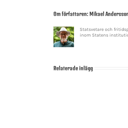
Om författaren:
Mikael Andersso
Statsvetare och fritid
inom Statens instituti
Relaterade inlägg
Ulf
Kristersson
Skamlöshetens
förste
politik
statsministerkandidaten
att
prövas