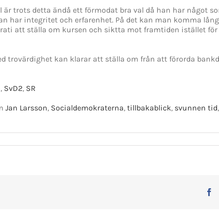
 är trots detta ändå ett förmodat bra val då han har något som
an har integritet och erfarenhet. På det kan man komma lång
ti att ställa om kursen och siktta mot framtiden istället fö
trovärdighet kan klarar att ställa om från att förorda bankdire
1
,
SvD2
,
SR
om
Jan Larsson
,
Socialdemokraterna
,
tillbakablick
,
svunnen tid
F