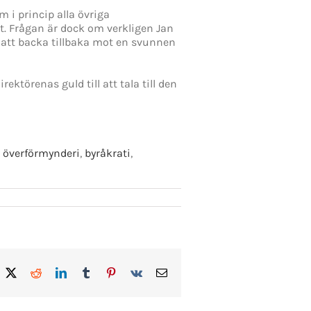
 i princip alla övriga
t. Frågan är dock om verkligen Jan
r att backa tillbaka mot en svunnen
ktörenas guld till att tala till den
,
överförmynderi
,
byråkrati
,
acebook
X
Reddit
LinkedIn
Tumblr
Pinterest
Vk
E-
post