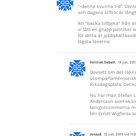
”-denna svunna tid”. Cent
och dagens siffror är långt
Att ”backa tillbaka” från a
vi fått en grupp politiker
för detta är jobbskatteavd
lägsta lönerna.
Politisk Debatt
12 juli, 20
Oavsett om det räkna
utomparlamentarisk 
Riksdagsplats. Det k
Nu har man Stefan L
Andersson som ekono
bongotrummorna med 
blir Ernst Wigforss s
JonasE
12 juli, 2013 vid 11: