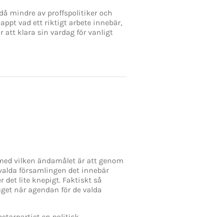
 då mindre av proffspolitiker och
ppt vad ett riktigt arbete innebär,
r att klara sin vardag för vanligt
n med vilken ändamålet är att genom
kvalda församlingen det innebär
 det lite knepigt. Faktiskt så
get när agendan för de valda
etarpartiet en politisk