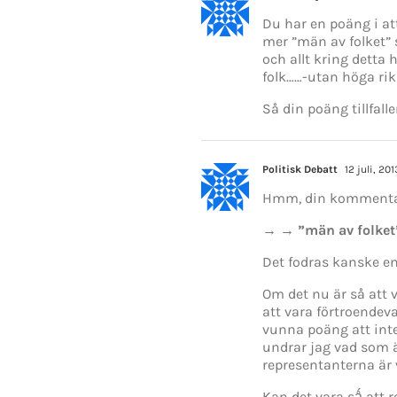
Du har en poäng i att
mer ”män av folket” s
och allt kring detta 
folk……-utan höga riks
Så din poäng tillfall
Politisk Debatt
12 juli, 201
Hmm, din kommentar 
→ → ”män av folke
Det fodras kanske en
Om det nu är så att 
att vara förtroendev
vunna poäng att inte 
undrar jag vad som 
representanterna är 
Kan det vara sǻ att 