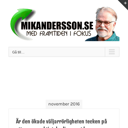
Fortsätt
till
innehållet
Gå till…
november 2016
Är den ökade väljarrörligheten tecken på