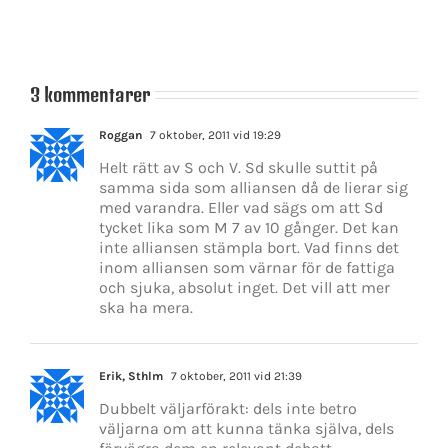
Löfven
avgår
3 kommentarer
Roggan
7 oktober, 2011 vid 19:29
Helt rätt av S och V. Sd skulle suttit på
samma sida som alliansen då de lierar sig
med varandra. Eller vad sägs om att Sd
tycket lika som M 7 av 10 gånger. Det kan
inte alliansen stämpla bort. Vad finns det
inom alliansen som värnar för de fattiga
och sjuka, absolut inget. Det vill att mer
ska ha mera.
Erik, Sthlm
7 oktober, 2011 vid 21:39
Dubbelt väljarförakt: dels inte betro
väljarna om att kunna tänka själva, dels