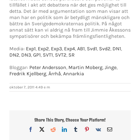
tillfället i akt att debattera när det ges möjlighet till
detta. Det är med argumentation som man visar att
man har en politik som är betydligt mänskligare och
bättre än Sverigedemokraternas politik. På något
annat sätt kan vi aldrig nå fram till Jimmie Åkessons
sympatisörer och bekämpa främlingsfientligheten.
Media:
Exp1
,
Exp2
,
Exp3
,
Exp4
,
AB1
,
Svd1
,
Svd2
,
DN1
,
DN2
,
DN3
,
GP1
,
SVT1
,
SVT2
,
SR
Bloggar:
Peter Andersson
,
Martin Moberg
,
Jinge
,
Fredrik Kjellberg
,
Ärrhå
,
Annarkia
oktober 7, 2011 4:49 e m
Share This Story, Choose Your Platform!
Facebook
X
Reddit
LinkedIn
Tumblr
Pinterest
Vk
E-
post