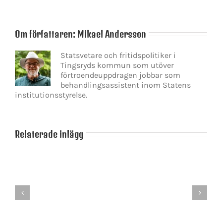
Om författaren:
Mikael Andersson
Statsvetare och fritidspolitiker i
Tingsryds kommun som utöver
förtroendeuppdragen jobbar som
behandlingsassistent inom Statens
institutionsstyrelse.
Relaterade inlägg
Ett
väntat
Lögnens
besked
taktik
som
–
överraskar
en
–
motbjudande
Stefan
strategi