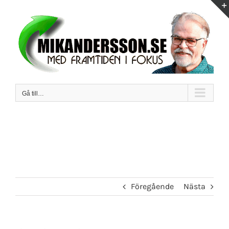
Fortsätt
till
innehållet
Gå till…
Föregående
Nästa