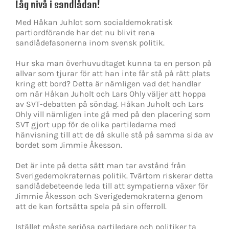
Låg nivå i sandlådan!
Med Håkan Juhlot som socialdemokratisk
partiordförande har det nu blivit rena
sandlådefasonerna inom svensk politik.
Hur ska man överhuvudtaget kunna ta en person på
allvar som tjurar för att han inte får stå på rätt plats
kring ett bord? Detta är nämligen vad det handlar
om när Håkan Juholt och Lars Ohly väljer att hoppa
av SVT-debatten på söndag. Håkan Juholt och Lars
Ohly vill nämligen inte gå med på den placering som
SVT gjort upp för de olika partiledarna med
hänvisning till att de då skulle stå på samma sida av
bordet som Jimmie Åkesson.
Det är inte på detta sätt man tar avstånd från
Sverigedemokraternas politik. Tvärtom riskerar detta
sandlådebeteende leda till att sympatierna växer för
Jimmie Åkesson och Sverigedemokraterna genom
att de kan fortsätta spela på sin offerroll.
Istället måste seriösa partiledare och politiker ta