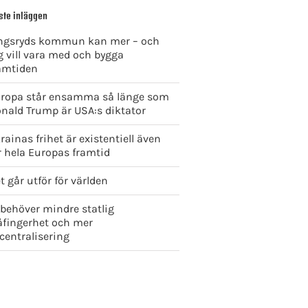
ste inläggen
ngsryds kommun kan mer – och
g vill vara med och bygga
amtiden
ropa står ensamma så länge som
nald Trump är USA:s diktator
rainas frihet är existentiell även
r hela Europas framtid
t går utför för världen
 behöver mindre statlig
åfingerhet och mer
centralisering