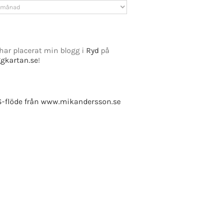
v
har placerat min blogg i
Ryd
på
ggkartan.se
!
-flöde från www.mikandersson.se