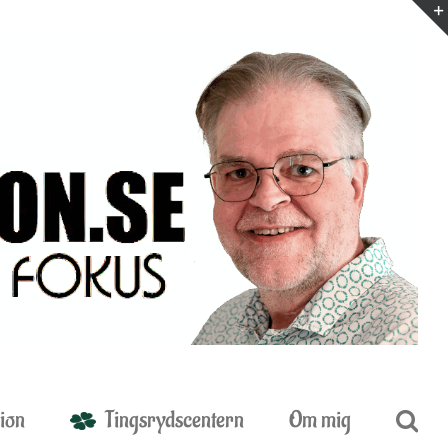
ion
Tingsrydscentern
Om mig