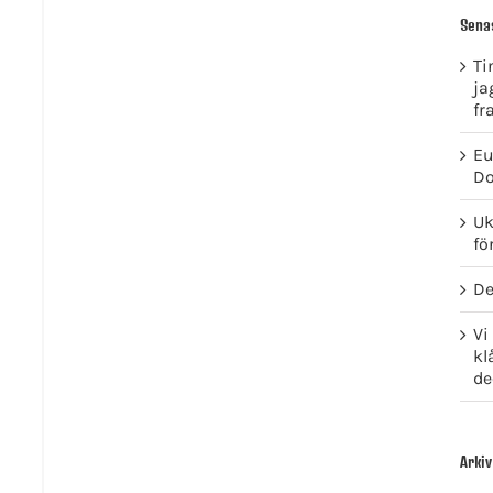
Sena
Ti
ja
fr
Eu
Do
Uk
fö
De
Vi
kl
de
Arkiv