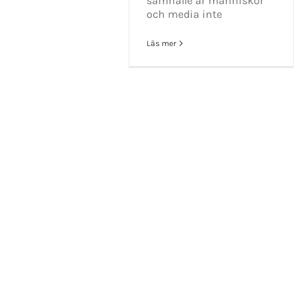
samhälle är människor
och media inte
Läs mer
Copyrigh