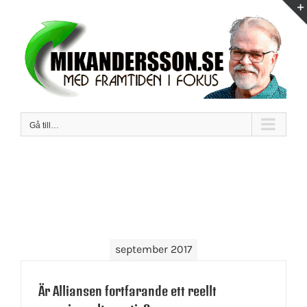
Fortsätt
till
innehållet
Gå till…
september 2017
Är Alliansen fortfarande ett reellt