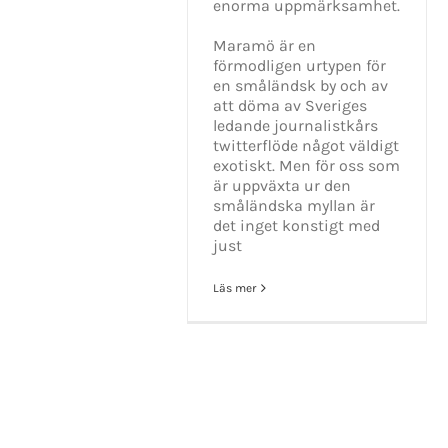
enorma uppmärksamhet.
Maramö är en
förmodligen urtypen för
en småländsk by och av
att döma av Sveriges
ledande journalistkårs
twitterflöde något väldigt
exotiskt. Men för oss som
är uppväxta ur den
småländska myllan är
det inget konstigt med
just
Läs mer
KONTAKT INFO