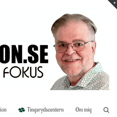
ion
Tingsrydscentern
Om mig