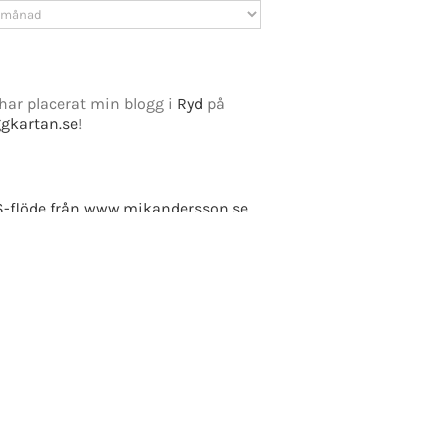
v
har placerat min blogg i
Ryd
på
ggkartan.se
!
e Fusion
-flöde från www.mikandersson.se