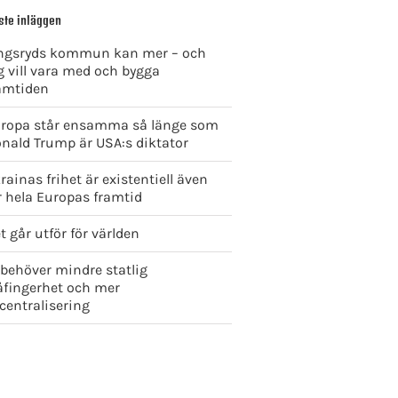
ste inläggen
ngsryds kommun kan mer – och
g vill vara med och bygga
amtiden
ropa står ensamma så länge som
nald Trump är USA:s diktator
rainas frihet är existentiell även
r hela Europas framtid
t går utför för världen
 behöver mindre statlig
åfingerhet och mer
centralisering