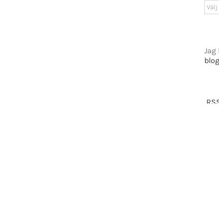
Arki
tiet.se
Jag 
blo
t 2016-2021 Mikael Andersson | All Rights Reserved | Powered by
WordPress
|
Them
Facebook
X
RSS