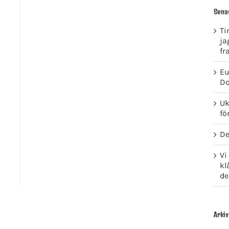
Sena
Ti
ja
fr
Eu
Do
Uk
fö
De
Vi
kl
de
Arkiv
GET SOCIAL