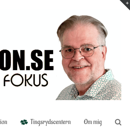
ion
Tingsrydscentern
Om mig