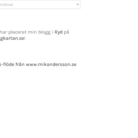
v
har placerat min blogg i
Ryd
på
ggkartan.se
!
-flöde från www.mikandersson.se