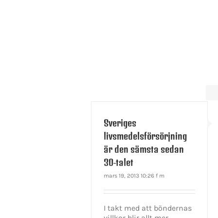
Sveriges
livsmedelsförsörjning
är den sämsta sedan
30-talet
mars 19, 2013 10:26 f m
I takt med att böndernas
villkor blir allt mer