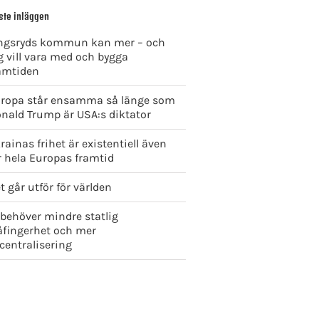
ste inläggen
ngsryds kommun kan mer – och
g vill vara med och bygga
amtiden
ropa står ensamma så länge som
nald Trump är USA:s diktator
rainas frihet är existentiell även
r hela Europas framtid
t går utför för världen
 behöver mindre statlig
åfingerhet och mer
centralisering