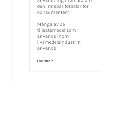
användning inom EU om
den innebär fördelar för
konsumenten”.
GET SOCIAL
Många av de
tillsatsmedel som
tiet.se
används inom
livsmedelsindustrin
används
Läs mer
t 2016-2021 Mikael Andersson | All Rights Reserved | Powered by
WordPress
|
Them
Facebook
X