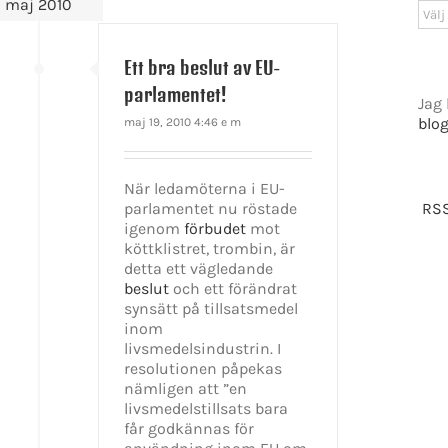
maj 2010
Arki
Ett bra beslut av EU-
parlamentet!
Jag 
blo
maj 19, 2010 4:46 e m
När ledamöterna i EU-
RSS
parlamentet nu röstade
igenom
förbudet
mot
köttklistret, trombin, är
detta ett vägledande
beslut
och ett förändrat
synsätt på tillsatsmedel
inom
livsmedelsindustrin. I
resolutionen påpekas
nämligen att ”en
livsmedelstillsats bara
får godkännas för