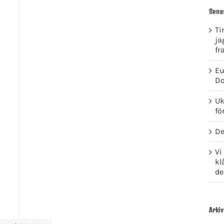
Sena
Ti
ja
fr
Eu
Do
Uk
fö
De
Vi
kl
de
Arkiv