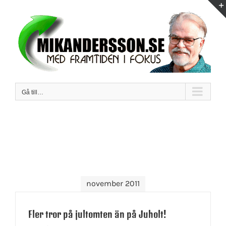
Fortsätt
till
innehållet
Gå till…
november 2011
Fler tror på jultomten än på Juholt!