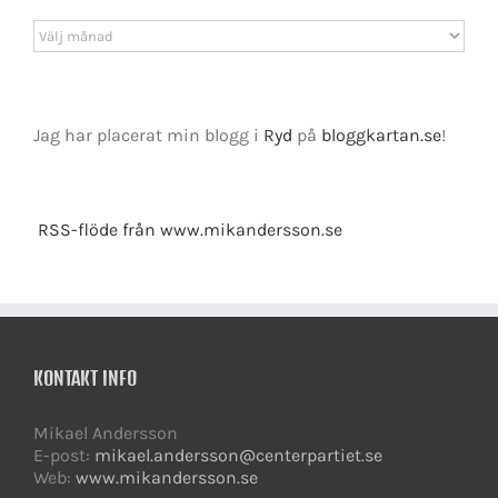
Arkiv
Jag har placerat min blogg i
Ryd
på
bloggkartan.se
!
RSS-flöde från www.mikandersson.se
KONTAKT INFO
Mikael Andersson
E-post:
mikael.andersson@centerpartiet.se
Web:
www.mikandersson.se