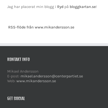
Jag har placerat min blogg i
Ryd
på
bloggkartan.se
!
RSS-flöde från www.mikandersson.se
KONTAKT INFO
Mikael Andersson
E-post:
mikael.andersson@centerpartiet.se
Web:
www.mikandersson.se
GET SOCIAL