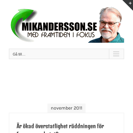
Fortsätt
till
innehållet
Gå till…
november 2011
Är ökad överstatlighet räddningen för