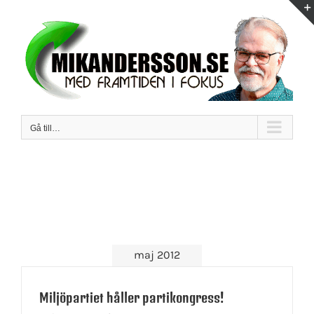
Fortsätt
till
innehållet
Gå till…
maj 2012
Miljöpartiet håller partikongress!