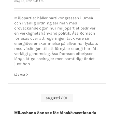
maj 25, 2012 9:41 f m
Miljöpartiet håller partikongressen i Umeå
och i vanlig ordning ser man med
oroväckande ögon hur miljöpartiet bedriver
en verklighetsfrånvänd politik. Åsa Romson
förfasas över att regeringen tack vare sin
energiöverenskommelse på allvar har lyckats
med växlingen till att förnybar energi har fått
verkligt genomslag. Åsa Romson efterlyser
långsiktiga spelregler men samtidigt är det
just hon
Läs mer
augusti 2011
MP-avhopp öppnar för blocköverstigande