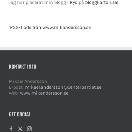
Jag har placerat min blogg i
Ryd
på
bloggkartan.se
!
RSS-flöde från www.mikandersson.se
KONTAKT INFO
Mikael Andersson
E-post:
mikael.andersson@centerpartiet.se
Web:
www.mikandersson.se
GET SOCIAL