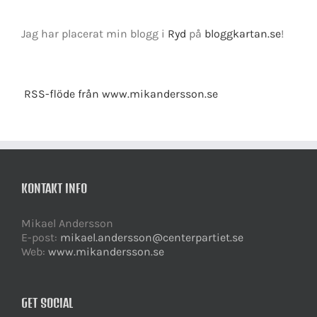
Jag har placerat min blogg i
Ryd
på
bloggkartan.se
!
RSS-flöde från www.mikandersson.se
KONTAKT INFO
Mikael Andersson
E-post:
mikael.andersson@centerpartiet.se
Web:
www.mikandersson.se
GET SOCIAL