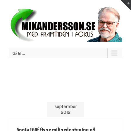
Fortsätt
till
innehållet
Gå till…
september
2012
Annie Lööf fixar miljardsatsning på