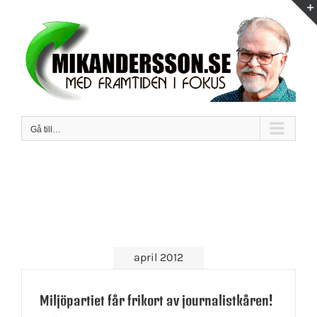
Fortsätt
till
innehållet
Gå till…
april 2012
Miljöpartiet får frikort av journalistkåren!