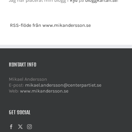
Jag har placerat min blogg i
Ryd
på
bloggkartan.se
!
RSS-flöde från www.mikandersson.se
KONTAKT INFO
Mikael Andersson
E-post:
mikael.andersson@centerpartiet.se
Web:
www.mikandersson.se
GET SOCIAL