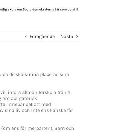
entlig skola om Socialdemokraterna får som de vill!
Föregående
Nästa
kola de ska kunna placeras sina
ill införa allmän förskola från 2
ag om obligatorisk
tta, innebär det att med
 sina liv och inte ens kanske får
 (om ens för merparten). Barn och