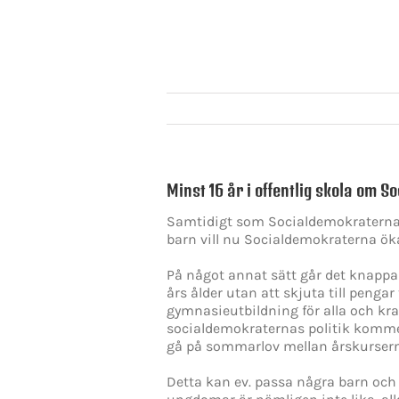
Minst 16 år i offentlig skola om S
Samtidigt som Socialdemokraterna v
barn vill nu Socialdemokraterna ök
På något annat sätt går det knappas
års ålder utan att skjuta till penga
gymnasieutbildning för alla och kra
socialdemokraternas politik kommer 
gå på sommarlov mellan årskurser
Detta kan ev. passa några barn oc