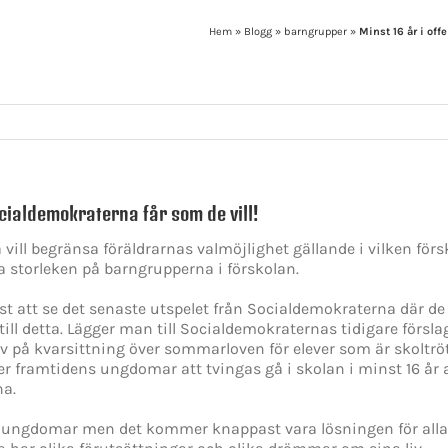
Hem
»
Blogg
»
barngrupper
»
Minst 16 år i off
ocialdemokraterna får som de vill!
ill begränsa föräldrarnas valmöjlighet gällande i vilken förs
a storleken på barngrupperna i förskolan.
t att se det senaste utspelet från Socialdemokraterna där de v
r till detta. Lägger man till Socialdemokraternas tidigare försl
v på kvarsittning över sommarloven för elever som är skoltrö
framtidens ungdomar att tvingas gå i skolan i minst 16 år av
na.
h ungdomar men det kommer knappast vara lösningen för alla