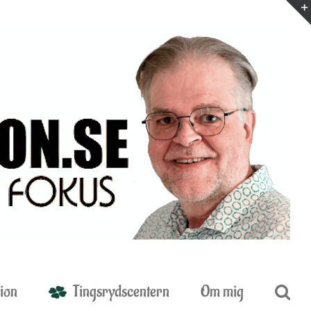
ion
Tingsrydscentern
Om mig