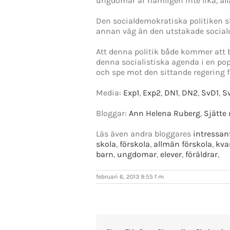
ungdomar är nämligen inte lika, all
Den socialdemokratiska politiken 
annan väg än den utstakade social
Att denna politik både kommer att b
denna socialistiska agenda i en po
och spe mot den sittande regering 
Media:
Exp1
,
Exp2
,
DN1
,
DN2
,
SvD1
,
S
Bloggar:
Ann Helena Ruberg
,
Sjätte
Läs även andra bloggares
intressan
skola
,
förskola
,
allmän förskola
,
kva
barn
,
ungdomar
,
elever
,
föräldrar
,
februari 6, 2013 9:55 f m