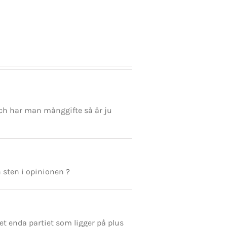
a
att
prövas
fan
ven
. Och har man månggifte så är ju
 sten i opinionen ?
det enda partiet som ligger på plus