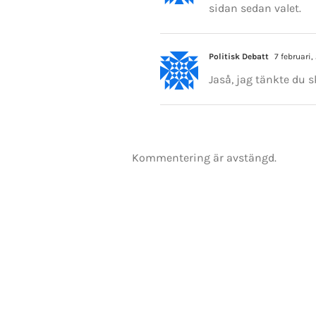
sidan sedan valet.
KONTAKT INFO
Mikael Andersson
Politisk Debatt
7 februari,
E-post:
mikael.andersson@centerpar
Web:
www.mikandersson.se
Jaså, jag tänkte du s
Copyrigh
Kommentering är avstängd.