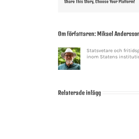
Share This Story, Choose Your Platform!
Om författaren:
Mikael Andersso
Statsvetare och fritid
inom Statens instituti
Relaterade inlägg
Ulf
Kristersson
Skamlöshetens
förste
politik
statsministerkandidaten