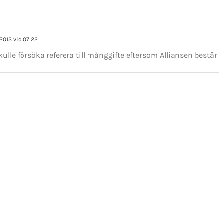
GET SOCIAL
 2013 vid 07:22
tiet.se
kulle försöka referera till månggifte eftersom Alliansen består 
t 2016-2021 Mikael Andersson | All Rights Reserved | Powered by
WordPress
|
Them
Facebook
X