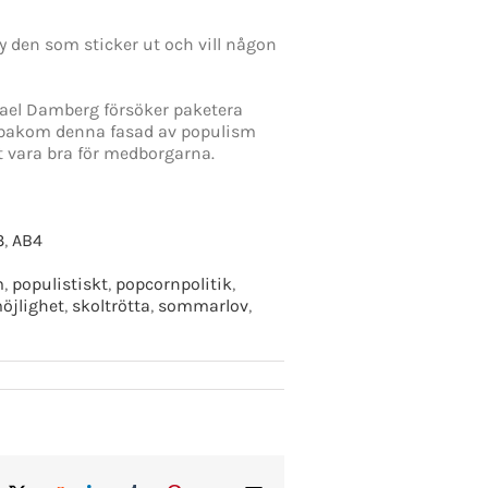
den som sticker ut och vill någon
ikael Damberg försöker paketera
tt bakom denna fasad av populism
t vara bra för medborgarna.
3
,
AB4
m
,
populistiskt
,
popcornpolitik
,
öjlighet
,
skoltrötta
,
sommarlov
,