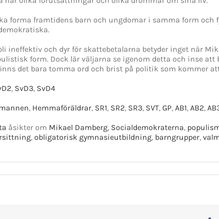
a har olika förutsättningar och olika drömmar om sina liv.
ska forma framtidens barn och ungdomar i samma form och fy 
demokratiska.
li ineffektiv och dyr för skattebetalarna betyder inget när M
pulistisk form. Dock lär väljarna se igenom detta och inse a
finns det bara tomma ord och brist på politik som kommer at
vD2
,
SvD3
,
SvD4
 mannen
,
Hemmaföräldrar
,
SR1
,
SR2
,
SR3
,
SVT
,
GP
,
AB1
,
AB2
,
AB
ta
åsikter om
Mikael Damberg
,
Socialdemokraterna
,
populis
rsittning
,
obligatorisk gymnasieutbildning
,
barngrupper
,
valm