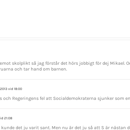
–
den
lin
Stefan
parlamentariska
för
Löfven
krisens
Ste
avgår
vinnare
Löf
r emot skolplikt så jag förstår det hörs jobbigt för dej Mikael
uarna och tar hand om barnen.
 2013 vid 18:00
s och Regeringens fel att Socialdemokraterna sjunker som en
id 21:08
 kunde det ju varit sant. Men nu är det ju så att S är nästan 