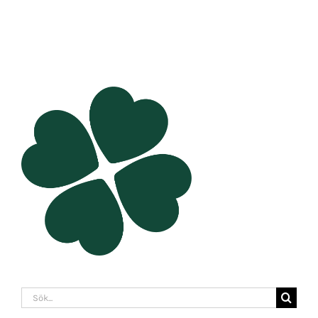
Sök
efter: