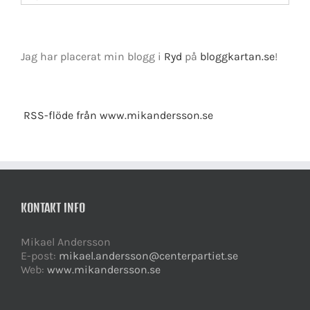
Jag har placerat min blogg i
Ryd
på
bloggkartan.se
!
RSS-flöde från www.mikandersson.se
KONTAKT INFO
Mikael Andersson
E-post:
mikael.andersson@centerpartiet.se
Web:
www.mikandersson.se