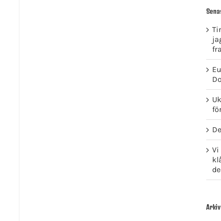
Sena
Ti
ja
fr
Eu
Do
Uk
fö
De
Vi
kl
de
Arkiv