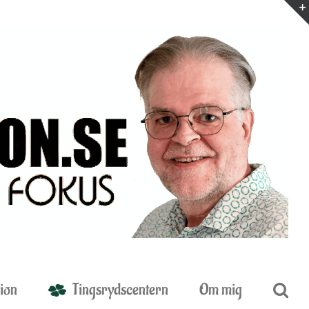
ion
Tingsrydscentern
Om mig