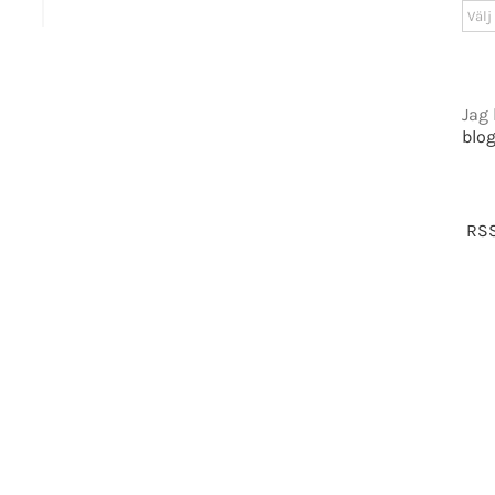
GET SOCIAL
Arki
tiet.se
Jag 
blo
t 2016-2021 Mikael Andersson | All Rights Reserved | Powered by
WordPress
|
Them
RSS
Facebook
X