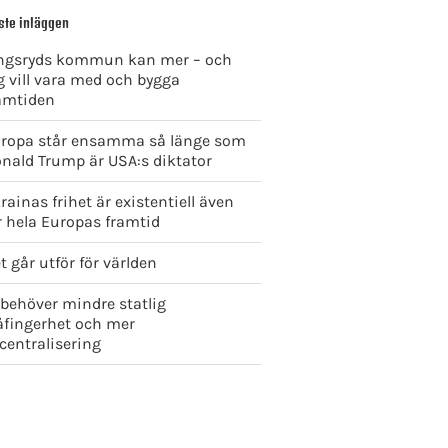
ste inläggen
ngsryds kommun kan mer – och
g vill vara med och bygga
amtiden
ropa står ensamma så länge som
nald Trump är USA:s diktator
rainas frihet är existentiell även
r hela Europas framtid
t går utför för världen
 behöver mindre statlig
åfingerhet och mer
centralisering