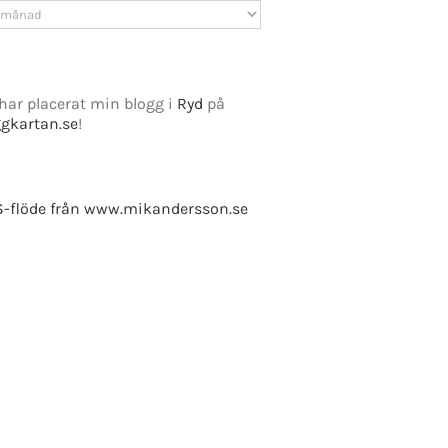
v
har placerat min blogg i
Ryd
på
ggkartan.se
!
e Fusion
-flöde från www.mikandersson.se