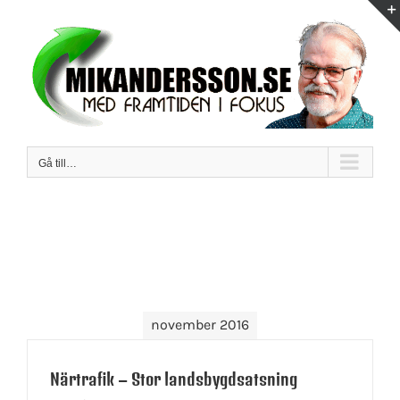
Fortsätt
till
innehållet
Gå till…
november 2016
Närtrafik – Stor landsbygdsatsning