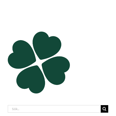
Sök
efter: