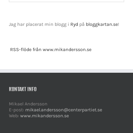
Jag har placerat min blogg i
Ryd
på
bloggkartan.se
!
RSS-flöde från www.mikandersson.se
KONTAKT INFO
Mikael Andersson
E-post:
mikael.andersson@centerpartiet.se
Web:
www.mikandersson.se