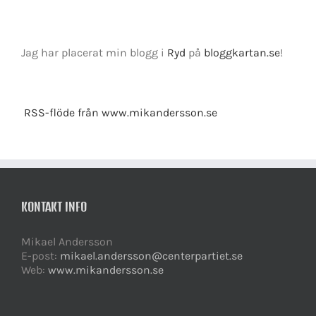
Jag har placerat min blogg i
Ryd
på
bloggkartan.se
!
RSS-flöde från www.mikandersson.se
KONTAKT INFO
Mikael Andersson
E-post:
mikael.andersson@centerpartiet.se
Web:
www.mikandersson.se