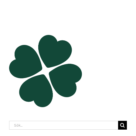
Sök
efter: