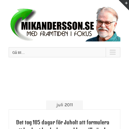
Fortsätt
till
innehållet
Gå till…
juli 2011
Det tog 105 dagar för Juholt att formulera