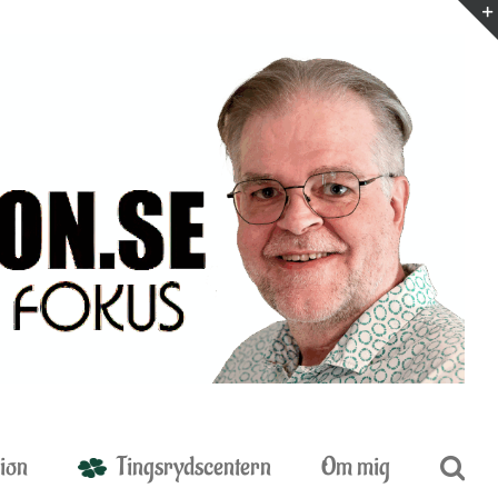
ion
Tingsrydscentern
Om mig