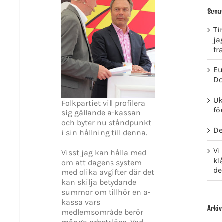
Sena
Ti
ja
fr
Eu
Do
Uk
Folkpartiet vill profilera
fö
sig gällande a-kassan
och byter nu ståndpunkt
De
i sin hållning till denna.
Vi
Visst jag kan hålla med
kl
om att dagens system
de
med olika avgifter där det
kan skilja betydande
summor om tillhör en a-
kassa vars
Arkiv
medlemsområde berör
många arbetslösa. Vad