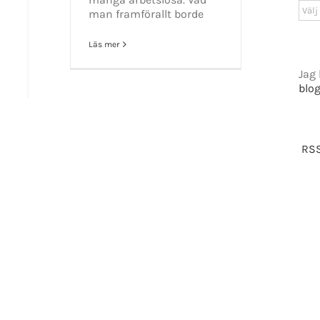
GET SOCIAL
Arki
man framförallt borde
Läs mer
tiet.se
Jag 
blo
t 2016-2021 Mikael Andersson | All Rights Reserved | Powered by
WordPress
|
Them
RSS
Facebook
X