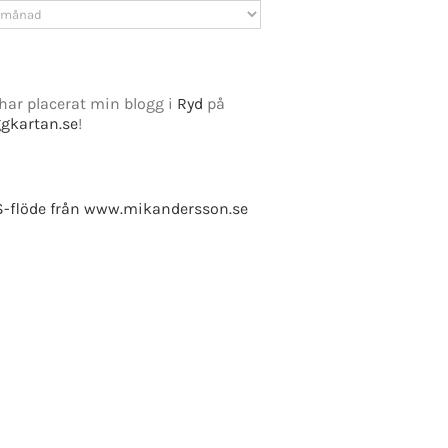
v
har placerat min blogg i
Ryd
på
ggkartan.se
!
e Fusion
-flöde från www.mikandersson.se