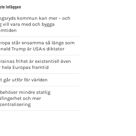
ste inläggen
ngsryds kommun kan mer – och
g vill vara med och bygga
amtiden
ropa står ensamma så länge som
nald Trump är USA:s diktator
rainas frihet är existentiell även
r hela Europas framtid
t går utför för världen
 behöver mindre statlig
åfingerhet och mer
centralisering