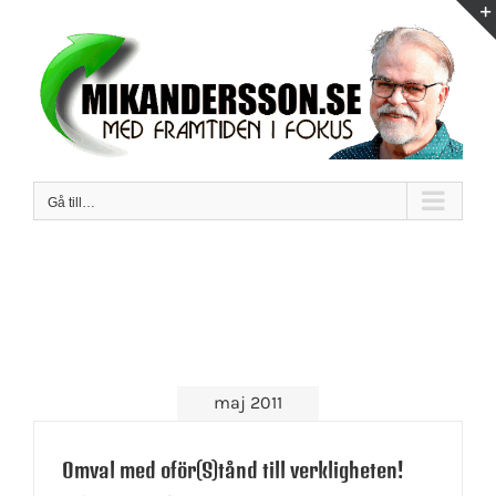
Fortsätt
till
innehållet
Gå till…
maj 2011
Omval med oför(S)tånd till verkligheten!