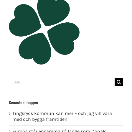
Sök
efter:
Senaste inläggen
Tingsryds kommun kan mer – och jag vill vara
med och bygga framtiden
Europa står ensamma så länge som Donald