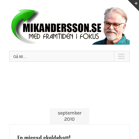
Fortsätt
till
innehållet
Gå till…
september
2010
En missad skoldebatt!