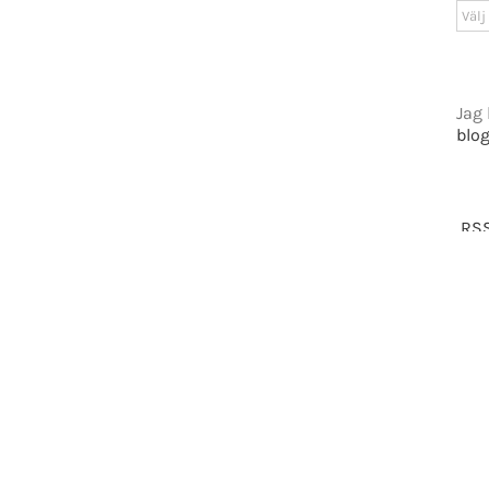
Arki
tiet.se
Jag 
blo
t 2016-2021 Mikael Andersson | All Rights Reserved | Powered by
WordPress
|
Them
Facebook
X
RSS