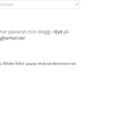
v
har placerat min blogg i
Ryd
på
ggkartan.se
!
e Fusion
-flöde från www.mikandersson.se