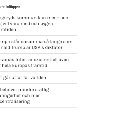
ste inläggen
ngsryds kommun kan mer – och
g vill vara med och bygga
amtiden
ropa står ensamma så länge som
nald Trump är USA:s diktator
rainas frihet är existentiell även
r hela Europas framtid
t går utför för världen
 behöver mindre statlig
åfingerhet och mer
centralisering