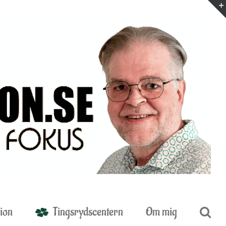
ion
Tingsrydscentern
Om mig