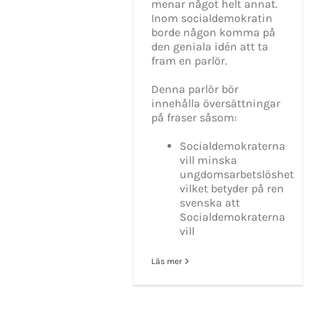
menar något helt annat.
Inom socialdemokratin
borde någon komma på
den geniala idén att ta
fram en parlör.
Denna parlör bör
innehålla översättningar
på fraser såsom:
Socialdemokraterna
vill minska
ungdomsarbetslöshet
vilket betyder på ren
svenska att
Socialdemokraterna
vill
Läs mer
KONTAKT INFO