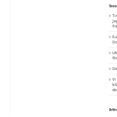
Sena
Ti
ja
fr
Eu
Do
Uk
fö
De
Vi
kl
de
Arkiv
GET SOCIAL