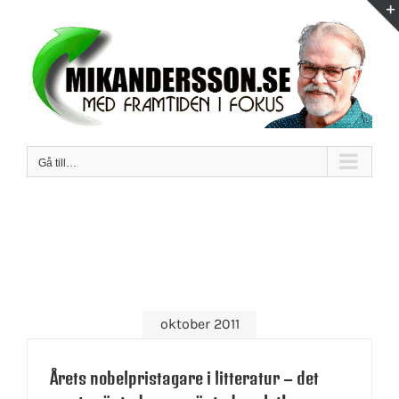
Fortsätt
till
innehållet
Gå till…
oktober 2011
Årets nobelpristagare i litteratur – det