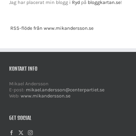
Jag har placerat min blogg i
Ryd
på
bloggkartan.se
!
RSS-flöde från www.mikandersson.se
KONTAKT INFO
Mikael Andersson
E-post:
mikael.andersson@centerpartiet.se
Web:
www.mikandersson.se
GET SOCIAL