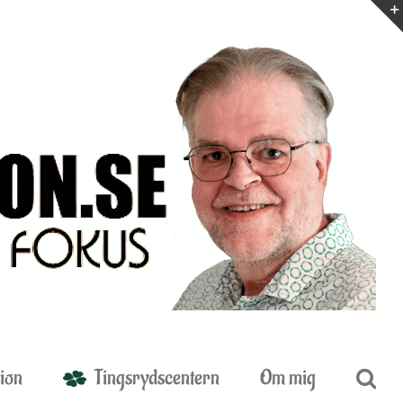
ion
Tingsrydscentern
Om mig