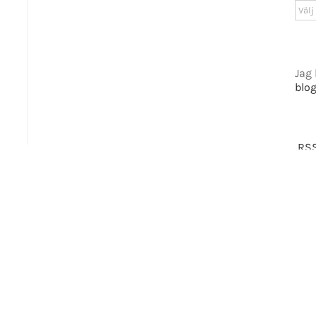
Arki
tiet.se
Jag 
blo
t 2016-2021 Mikael Andersson | All Rights Reserved | Powered by
WordPress
|
Them
Facebook
X
RSS