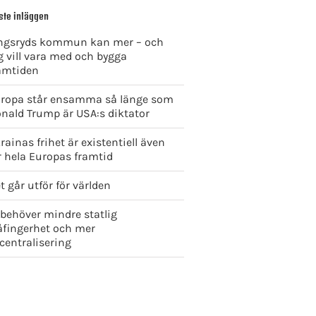
ste inläggen
ngsryds kommun kan mer – och
g vill vara med och bygga
amtiden
ropa står ensamma så länge som
nald Trump är USA:s diktator
rainas frihet är existentiell även
r hela Europas framtid
t går utför för världen
 behöver mindre statlig
åfingerhet och mer
centralisering