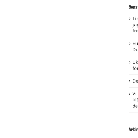
Sena
Ti
ja
fr
Eu
Do
Uk
fö
De
Vi
kl
de
Arkiv
GET SOCIAL