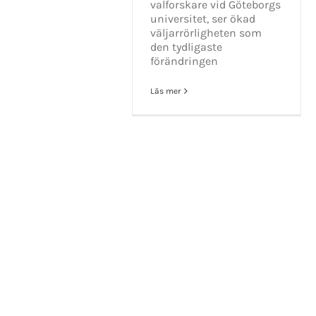
valforskare vid Göteborgs
Mikael Andersson
universitet, ser ökad
E-post:
mikael.andersson@centerpar
väljarrörligheten som
Web:
www.mikandersson.se
den tydligaste
förändringen
Läs mer
Copyrigh