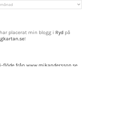
v
har placerat min blogg i
Ryd
på
ggkartan.se
!
e Fusion
-flöde från www.mikandersson.se