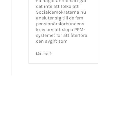
På något annat sätt går
det inte att tolka att
GET SOCIAL
Socialdemokraterna nu
ansluter sig till de fem
pensionärsförbundens
tiet.se
krav om att slopa PPM-
systemet för att återföra
den avgift som
Läs mer
t 2016-2021 Mikael Andersson | All Rights Reserved | Powered by
WordPress
|
Them
Facebook
X