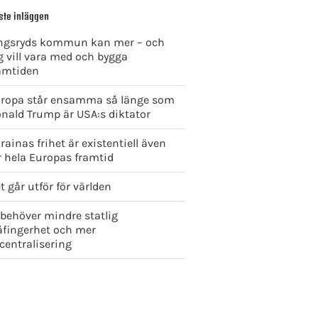
ste inläggen
ngsryds kommun kan mer – och
g vill vara med och bygga
amtiden
ropa står ensamma så länge som
nald Trump är USA:s diktator
rainas frihet är existentiell även
r hela Europas framtid
t går utför för världen
 behöver mindre statlig
åfingerhet och mer
centralisering