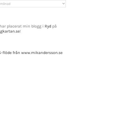
v
har placerat min blogg i
Ryd
på
ggkartan.se
!
-flöde från www.mikandersson.se