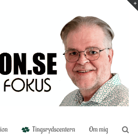
ion
Tingsrydscentern
Om mig