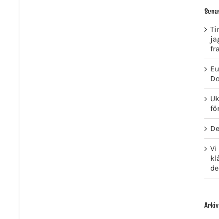
Sena
Ti
ja
fr
Eu
Do
Uk
fö
De
Vi
kl
de
Arkiv