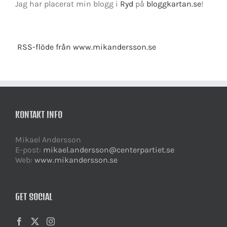
Jag har placerat min blogg i
Ryd
på
bloggkartan.se
!
RSS-flöde från www.mikandersson.se
KONTAKT INFO
Mikael Andersson
E-post:
mikael.andersson@centerpartiet.se
Web:
www.mikandersson.se
GET SOCIAL