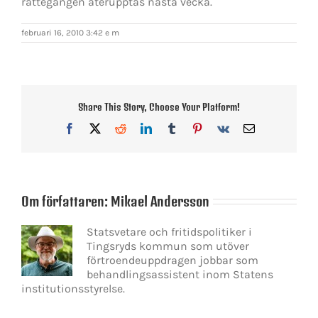
rättegången återupptas nästa vecka.
februari 16, 2010 3:42 e m
Share This Story, Choose Your Platform!
Facebook
X
Reddit
LinkedIn
Tumblr
Pinterest
Vk
E-
post
Om författaren:
Mikael Andersson
Statsvetare och fritidspolitiker i
Tingsryds kommun som utöver
förtroendeuppdragen jobbar som
behandlingsassistent inom Statens
institutionsstyrelse.