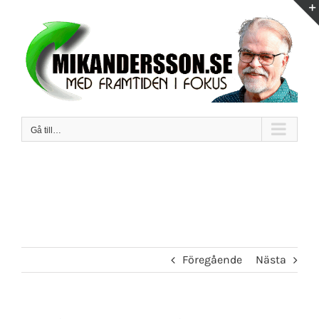
Fortsätt
till
innehållet
Gå till…
Föregående
Nästa