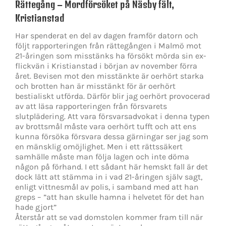
Rättegång – Mordförsöket på Näsby fält,
Kristianstad
Har spenderat en del av dagen framför datorn och
följt rapporteringen från rättegången i Malmö mot
21-åringen som misstänks ha försökt mörda sin ex-
flickvän i Kristianstad i början av november förra
året. Bevisen mot den misstänkte är oerhört starka
och brotten han är misstänkt för är oerhört
bestialiskt utförda. Därför blir jag oerhört provocerad
av att läsa rapporteringen från försvarets
slutplädering. Att vara försvarsadvokat i denna typen
av brottsmål måste vara oerhört tufft och att ens
kunna försöka försvara dessa gärningar ser jag som
en mänsklig omöjlighet. Men i ett rättssäkert
samhälle måste man följa lagen och inte döma
någon på förhand. I ett sådant här hemskt fall är det
dock lätt att stämma in i vad 21-åringen själv sagt,
enligt vittnesmål av polis, i samband med att han
greps – ”att han skulle hamna i helvetet för det han
hade gjort”
Återstår att se vad domstolen kommer fram till när