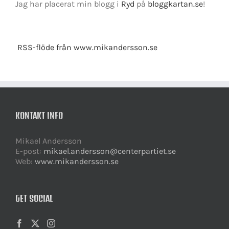
Jag har placerat min blogg i
Ryd
på
bloggkartan.se
!
RSS-flöde från www.mikandersson.se
KONTAKT INFO
Mikael Andersson
E-post:
mikael.andersson@centerpartiet.se
Web:
www.mikandersson.se
GET SOCIAL