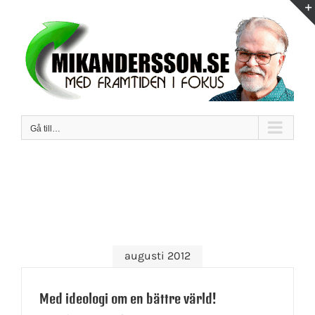
Fortsätt
till
innehållet
Gå till…
augusti 2012
Med ideologi om en bättre värld!