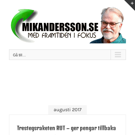
Fortsätt
till
innehållet
Gå till…
augusti 2017
Trestegsraketen RUT – ger pengar tillbaka