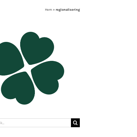
Hem
»
regionalisering
: