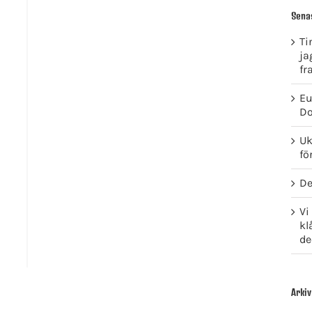
Sena
Ti
ja
fr
Eu
Do
Uk
fö
De
Vi
kl
de
Arkiv