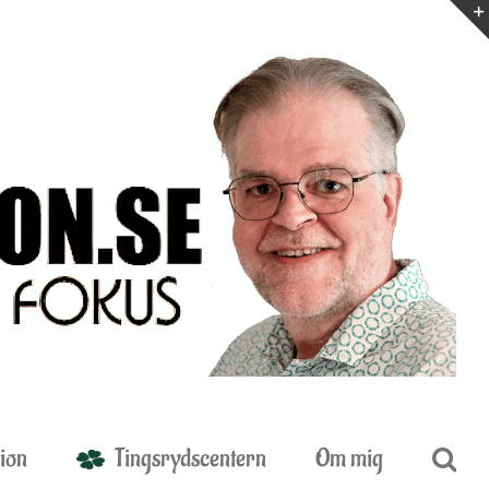
ion
Tingsrydscentern
Om mig