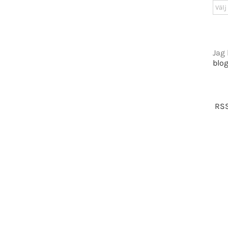
GET SOCIAL
Arki
tiet.se
Jag 
blo
t 2016-2021 Mikael Andersson | All Rights Reserved | Powered by
WordPress
|
Them
RSS
Facebook
X