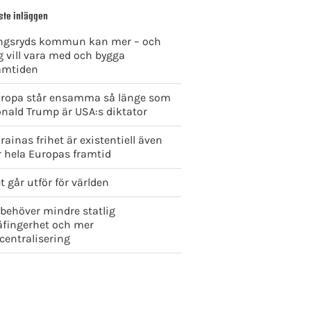
ste inläggen
ngsryds kommun kan mer – och
g vill vara med och bygga
amtiden
ropa står ensamma så länge som
nald Trump är USA:s diktator
rainas frihet är existentiell även
r hela Europas framtid
t går utför för världen
 behöver mindre statlig
åfingerhet och mer
centralisering