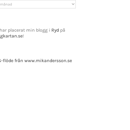
v
har placerat min blogg i
Ryd
på
ggkartan.se
!
e Fusion
-flöde från www.mikandersson.se