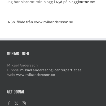
Jag har placerat min blogg i
Ryd
på
bloggkartan.se
!
RSS-flöde från www.mikandersson.se
KONTAKT INFO
Mikael Andersson
E-post:
mikael.andersson@centerpartiet.se
Web:
www.mikandersson.se
GET SOCIAL