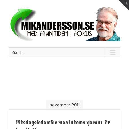
Fortsätt
till
innehållet
Gå till…
november 2011
Riksdagsledamöternas inkomstgaranti är