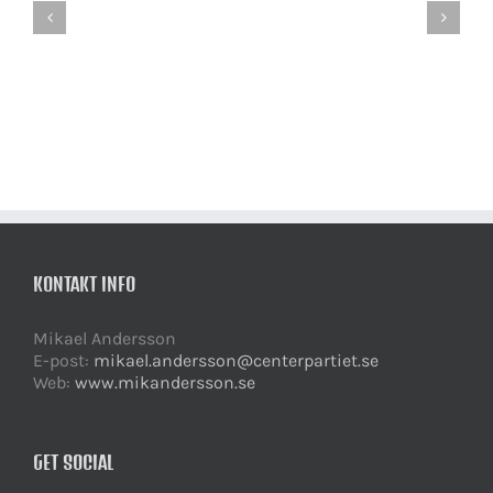
på
Skamlöshetens
slak
politik
lina
för
Stefan
Löfven
KONTAKT INFO
Mikael Andersson
E-post:
mikael.andersson@centerpartiet.se
Web:
www.mikandersson.se
GET SOCIAL