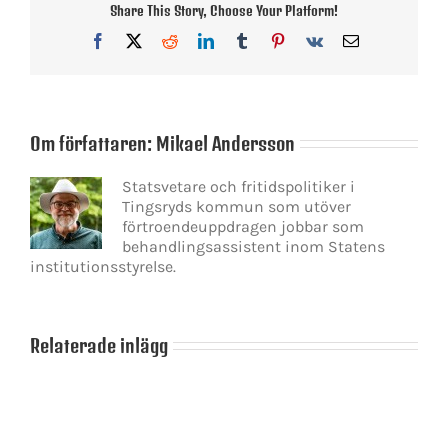
Share This Story, Choose Your Platform!
Facebook
X
Reddit
LinkedIn
Tumblr
Pinterest
Vk
E-
post
Om författaren:
Mikael Andersson
Statsvetare och fritidspolitiker i
Tingsryds kommun som utöver
förtroendeuppdragen jobbar som
behandlingsassistent inom Statens
institutionsstyrelse.
Relaterade inlägg
Det
blir
en
dans