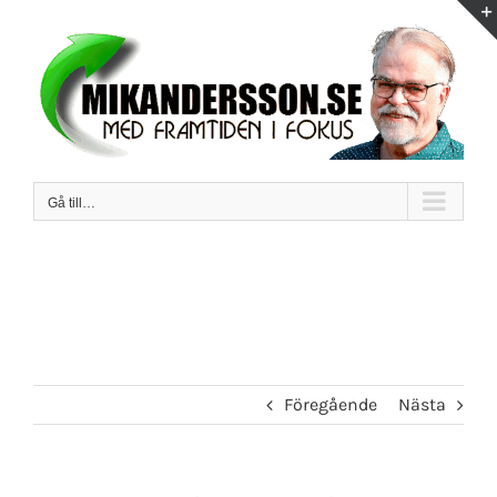
Fortsätt
till
innehållet
Gå till…
Föregående
Nästa