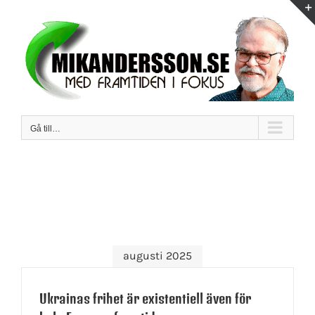
Fortsätt
till
innehållet
Gå till…
augusti 2025
Ukrainas frihet är existentiell även för