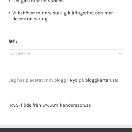
Det går utför för världen
Vi behöver mindre statlig klåfingerhet och mer
decentralisering
Arkiv
Arkiv
Jag har placerat min blogg i
Ryd
på
bloggkartan.se
!
RSS-flöde från www.mikandersson.se