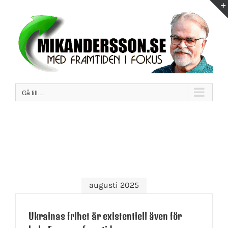
Fortsätt
till
innehållet
Gå till…
augusti 2025
Ukrainas frihet är existentiell även för