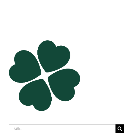
Sök
efter: