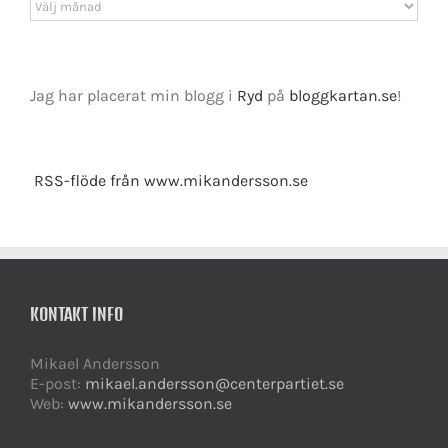
Arkiv
Jag har placerat min blogg i
Ryd
på
bloggkartan.se
!
RSS-flöde från www.mikandersson.se
KONTAKT INFO
Mikael Andersson
E-post:
mikael.andersson@centerpartiet.se
Web:
www.mikandersson.se