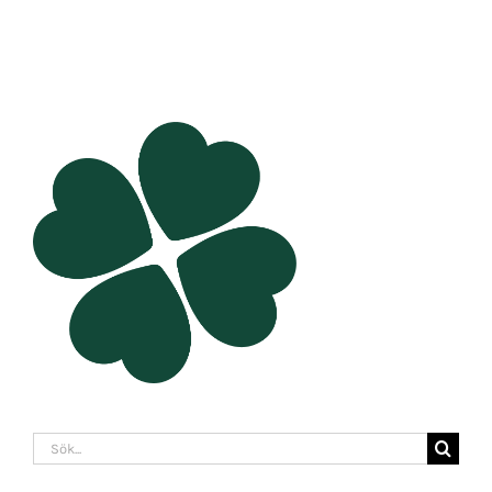
Sök
efter: