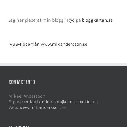
Jag har placerat min blogg i
Ryd
på
bloggkartan.se
!
RSS-flöde från www.mikandersson.se
KONTAKT INFO
Mikael Andersson
E-post:
mikael.andersson@centerpartiet.se
Web:
www.mikandersson.se