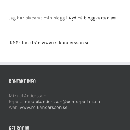
Jag har placerat min blogg i
Ryd
på
bloggkartan.se
!
RSS-flöde från www.mikandersson.se
KONTAKT INFO
Mikael Andersson
E-post:
mikael.andersson@centerpartiet.se
Web:
www.mikandersson.se
GET SOCIAL