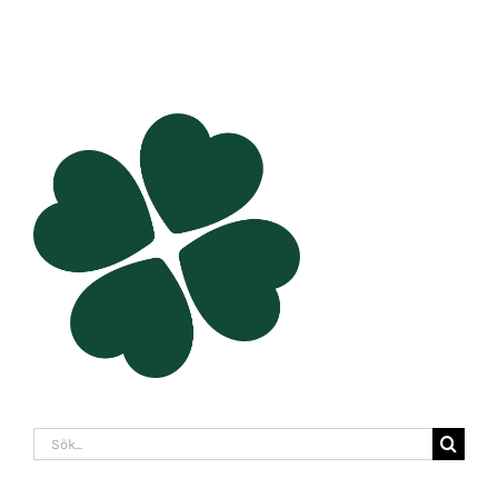
Sök
efter: